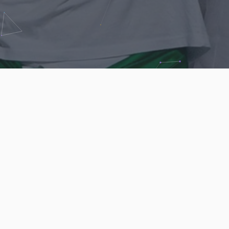
1xbet зеркало рабочее
на сегодня
Если вы искали ссылку на 1xbet зеркало рабочее на
сегодня - вы попали в нужное место. Мы публикуем
обновленные ссылки ежедневно.